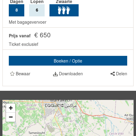
Dagen
Lopen
Zwaarte
8
6
Met bagagevervoer
€ 650
Prijs vanaf
Ticket exclusief
Boeken / Optie
Bewaar
Downloaden
Delen
+
−