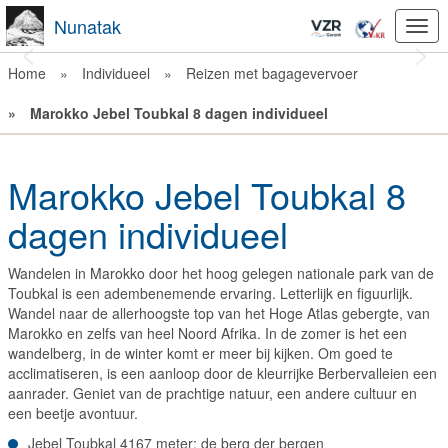
Nunatak
Togg
navi
Previous
Nex
Home
»
Individueel
»
Reizen met bagagevervoer
»
Marokko Jebel Toubkal 8 dagen individueel
Marokko Jebel Toubkal 8
dagen individueel
Wandelen in Marokko door het hoog gelegen nationale park van de
Toubkal is een adembenemende ervaring. Letterlijk en figuurlijk.
Wandel naar de allerhoogste top van het Hoge Atlas gebergte, van
Marokko en zelfs van heel Noord Afrika. In de zomer is het een
wandelberg, in de winter komt er meer bij kijken. Om goed te
acclimatiseren, is een aanloop door de kleurrijke Berbervalleien een
aanrader. Geniet van de prachtige natuur, een andere cultuur en
een beetje avontuur.
Jebel Toubkal 4167 meter: de berg der bergen