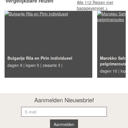
Vergelijkbare reizen
Alle 112 Reizen met
bagagevervoer
Bulgarije Rila en Pirin individueel
Marokko Saha
pelgrimsroute
dagen 9
lopen 5
zwaarte 3
dagen 10
lop
Aanmelden Nieuwsbrief