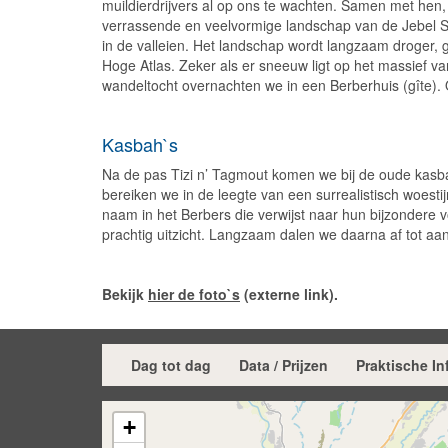
muildierdrijvers al op ons te wachten. Samen met he
verrassende en veelvormige landschap van de Jebel Sa
in de valleien. Het landschap wordt langzaam droger, g
Hoge Atlas. Zeker als er sneeuw ligt op het massief
wandeltocht overnachten we in een Berberhuis (gîte).
Kasbah`s
Na de pas Tizi n’ Tagmout komen we bij de oude kasba
bereiken we in de leegte van een surrealistisch woest
naam in het Berbers die verwijst naar hun bijzondere
prachtig uitzicht. Langzaam dalen we daarna af tot aan
Bekijk
hier de foto`s
(externe link).
Dag tot dag
Data / Prijzen
Praktische
In
+