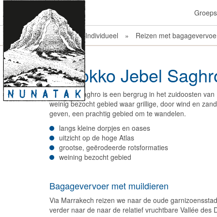
Groeps
Previous
Home
»
Individueel
»
Reizen met bagagevervoe
Marokko Jebel Saghro
De Jebel Saghro is een bergrug in het zuidoosten van
weinig bezocht gebied waar grillige, door wind en zan
geven, een prachtig gebied om te wandelen.
langs kleine dorpjes en oases
uitzicht op de hoge Atlas
grootse, geërodeerde rotsformaties
weining bezocht gebied
Bagagevervoer met muildieren
Via Marrakech reizen we naar de oude garnizoensstad 
verder naar de naar de relatief vruchtbare Vallée des 