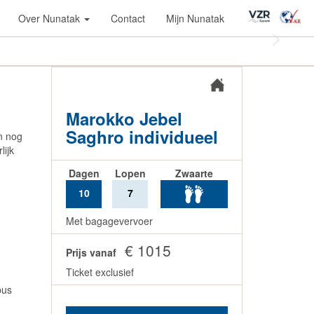
Over Nunatak
Contact
Mijn Nunatak
Next
Marokko Jebel
Saghro individueel
n nog
lijk
Dagen
Lopen
Zwaarte
10
7
Met bagagevervoer
€ 1015
Prijs vanaf
Ticket exclusief
bus