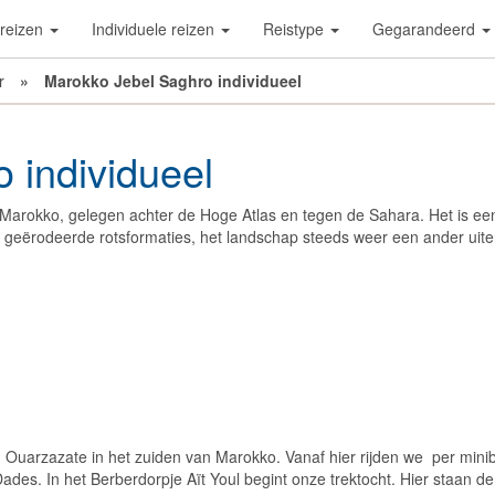
reizen
Individuele reizen
Reistype
Gegarandeerd
r
»
Marokko Jebel Saghro individueel
 individueel
 Marokko, gelegen achter de Hoge Atlas en tegen de Sahara. Het is ee
d geërodeerde rotsformaties, het landschap steeds weer een ander uiter
Ouarzazate in het zuiden van Marokko. Vanaf hier rijden we per mini
Dades. In het Berberdorpje Aït Youl begint onze trektocht. Hier staan de