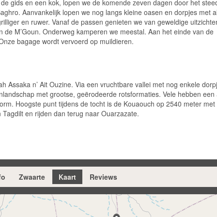
n, de gids en een kok, lopen we de komende zeven dagen door het stee
ghro. Aanvankelijk lopen we nog langs kleine oasen en dorpjes met a
rilliger en ruwer. Vanaf de passen genieten we van geweldige uitzicht
 van de M’Goun. Onderweg kamperen we meestal. Aan het einde van de
 Onze bagage wordt vervoerd op muildieren.
h Assaka n’ Ait Ouzine. Via een vruchtbare vallei met nog enkele dorp
ijnlandschap met grootse, geërodeerde rotsformaties. Vele hebben een
 vorm. Hoogste punt tijdens de tocht is de Kouaouch op 2540 meter met
 Tagdilt en rijden dan terug naar Ouarzazate.
fo
Zwaarte
Kaart
Reviews