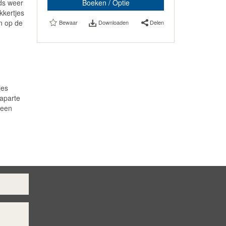
ds weer
Boeken / Optie
kkertjes
en op de
Bewaar
Downloaden
Delen
jes
 aparte
 een