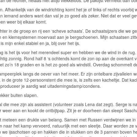
dan de rechter, helaas niet altijd vlekkeloos. De paklijst vermeldt dan o
an. Afhankelijk van de windrichting komt het je of links of rechts voorbij
n iemand anders want dan val je zo goed als zeker. Niet dat er veel gev
n weer bij elkaar komt. 
hter in de groep en rij een ‘scheve schaats’. De schaatsijzers die we ge
 en klemsystemen moervast aan je bergschoenen. Mijn schaatsen zitte
mijn enkel stabiel en ja, blij over het ijs. 
dag is het ijs voor het merendeel super en hebben we de wind in de ru
tig zonnig. Rond half 8 ‘s ochtends komt de zon op aan de overkant v
het zo’n 18 graden en is het zo goed als windstil. Overdag schommelt de
kampeerplek langs de oever van het meer. Er zijn ontelbare zijvalleie
n de grote 12-persoonstent die mee is, is zelfs een kacheltje. Dat kach
nt produceer je aardig wat uitademingsdamp/condens. 
ekker buiten slapen. 
die mee zijn als assistent (volunteer zoals Lena dat zegt). Serge is na
 weer aan en kookt de ontbijtpap. Zit je er doorheen dan sleept Sascha 
 het meteen een drukte van belang. Samen met Russen verdwijnen we i
naar het kamp vervoerd, natuurlijk met een sleetje. Daar worden ze v
n we ijsschotsen op en hakken die in stukken om de 3 pannen boven het