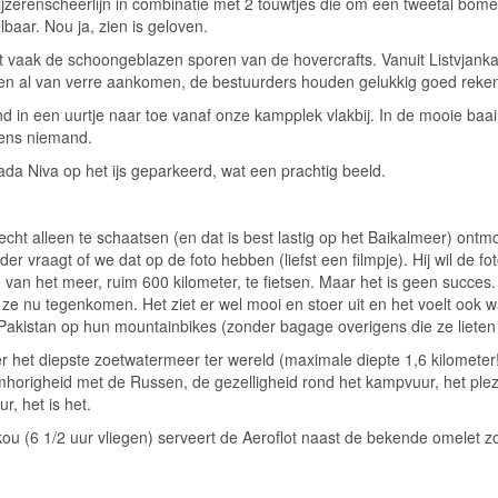
erenscheerlijn in combinatie met 2 touwtjes die om een tweetal bomen 
baar. Nou ja, zien is geloven. 
igt vaak de schoongeblazen sporen van de hovercrafts. Vanuit Listvjank
ten al van verre aankomen, de bestuurders houden gelukkig goed reken
n een uurtje naar toe vanaf onze kampplek vlakbij. In de mooie baai st
gens niemand. 
ada Niva op het ijs geparkeerd, wat een prachtig beeld.
echt alleen te schaatsen (en dat is best lastig op het Baikalmeer) ont
er vraagt of we dat op de foto hebben (liefst een filmpje). Hij wil de f
an het meer, ruim 600 kilometer, te fietsen. Maar het is geen succes. 
e nu tegenkomen. Het ziet er wel mooi en stoer uit en het voelt ook wat
Pakistan op hun mountainbikes (zonder bagage overigens die ze lieten
r het diepste zoetwatermeer ter wereld (maximale diepte 1,6 kilometer!
horigheid met de Russen, de gezelligheid rond het kampvuur, het plezier
, het is het. 
kou (6 1/2 uur vliegen) serveert de Aeroflot naast de bekende omelet