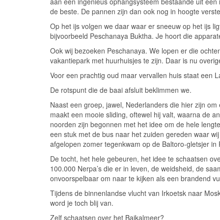
aan een ingenieus ophangsysteem bestaande uit een ijz
de beste. De pannen zijn dan ook nog in hoogte verstel
Op het ijs volgen we daar waar er sneeuw op het ijs l
bijvoorbeeld Peschanaya Buktha. Je hoort die appara
Ook wij bezoeken Peschanaya. We lopen er die ochtend i
vakantiepark met huurhuisjes te zijn. Daar is nu overi
Voor een prachtig oud maar vervallen huis staat een L
De rotspunt die de baai afsluit beklimmen we. 
Naast een groep, jawel, Nederlanders die hier zijn om 
maakt een mooie sliding, oftewel hij valt, waarna de and
noorden zijn begonnen met het idee om de hele lengte v
een stuk met de bus naar het zuiden gereden waar wij z
afgelopen zomer tegenkwam op de Baltoro-gletsjer in 
De tocht, het hele gebeuren, het idee te schaatsen ove
100.000 Nerpa’s die er in leven, de weidsheid, de saam
onvoorspelbaar om naar te kijken als een brandend vuur
Tijdens de binnenlandse vlucht van Irkoetsk naar Mos
word je toch blij van. 
Zelf schaatsen over het Baikalmeer
? 