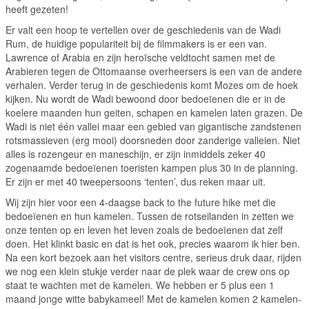
heeft gezeten!
Er valt een hoop te vertellen over de geschiedenis van de Wadi
Rum, de huidige populariteit bij de filmmakers is er een van.
Lawrence of Arabia en zijn heroïsche veldtocht samen met de
Arabieren tegen de Ottomaanse overheersers is een van de andere
verhalen. Verder terug in de geschiedenis komt Mozes om de hoek
kijken. Nu wordt de Wadi bewoond door bedoeïenen die er in de
koelere maanden hun geiten, schapen en kamelen laten grazen. De
Wadi is niet één vallei maar een gebied van gigantische zandstenen
rotsmassieven (erg mooi) doorsneden door zanderige valleien. Niet
alles is rozengeur en maneschijn, er zijn inmiddels zeker 40
zogenaamde bedoeïenen toeristen kampen plus 30 in de planning.
Er zijn er met 40 tweepersoons ‘tenten’, dus reken maar uit.
Wij zijn hier voor een 4-daagse back to the future hike met die
bedoeïenen en hun kamelen. Tussen de rotseilanden in zetten we
onze tenten op en leven het leven zoals de bedoeïenen dat zelf
doen. Het klinkt basic en dat is het ook, precies waarom ik hier ben.
Na een kort bezoek aan het visitors centre, serieus druk daar, rijden
we nog een klein stukje verder naar de plek waar de crew ons op
staat te wachten met de kamelen. We hebben er 5 plus een 1
maand jonge witte babykameel! Met de kamelen komen 2 kamelen-