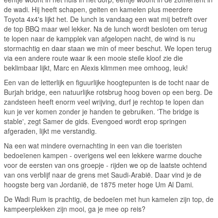
de wadi. Hij heeft schapen, geiten en kamelen plus meerdere
Toyota 4x4's lijkt het. De lunch is vandaag een wat mij betreft over
de top BBQ maar wel lekker. Na de lunch wordt besloten om terug
te lopen naar de kampplek van afgelopen nacht, de wind is nu
stormachtig en daar staan we min of meer beschut. We lopen terug
via een andere route waar ik een mooie steile kloof zie die
beklimbaar lijkt, Marc en Alexis klimmen mee omhoog, leuk!
Een van de letterlijk en figuurlijke hoogtepunten is de tocht naar de
Burjah bridge, een natuurlijke rotsbrug hoog boven op een berg. De
zandsteen heeft enorm veel wrijving, durf je rechtop te lopen dan
kun je ver komen zonder je handen te gebruiken. 'The bridge is
stable', zegt Samer de gids. Evengoed wordt erop springen
afgeraden, lijkt me verstandig.
Na een wat mindere overnachting in een van die toeristen
bedoeïenen kampen - overigens wel een lekkere warme douche
voor de eersten van ons groepje - rijden we op de laatste ochtend
van ons verblijf naar de grens met Saudi-Arabië. Daar vind je de
hoogste berg van Jordanië, de 1875 meter hoge Um Al Dami.
De Wadi Rum is prachtig, de bedoeïen met hun kamelen zijn top, de
kampeerplekken zijn mooi, ga je mee op reis?