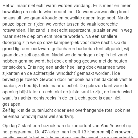
Het wil maar niet echt warm worden vandaag. Er is meer en meer
bewolking en ook de wind neemt toe. De weersverwachting komt
helaas uit, we gaan 4 koude en bewolkte dagen tegemoet. Na de
pauze lopen en rijden we verder tussen de vaak loodrechte
rotswanden. Het zand is niet echt superzacht, je zakt er wel in weg
maar niet te diep om echt moe te worden. Na een smallere
doorgang zijn we op onze kampeerplek voor deze nacht. Op de
grond ligt een loodzware geitenharen bedoeïen tent uitgerold, wij
gaan deze zelf opzetten. Nadat we de haringen diep in het zand
hebben geramd wordt het doek omhoog geduwd met de houten
tentstokken. Er is nog een ander heel lang doek waarmee twee
zijkanten en de achterzijde ‘winddicht’ gemaakt worden. Hoe
bevestig je zoiets? Gewoon door het doek aan het dakdoek vast te
naaien, zo heerlijk basic maar effectief. De gekozen kant voor de
opening blijkt later nu echt niet de juiste kant te zijn, de harde wind
waait ‘s nachts rechtstreeks in de tent, echt goed is daar niet
geslapen.
Zelf lig ik in de buitenlucht onder een overhangende rots, ook niet
helemaal windvrij maar wel snurkvrij.
Op dag 2 staat een bezoek aan de zomertent van Abu Youssef op
het programma. De 47-jarige man heeft 13 kinderen bij 2 vrouwen,
eentje woont in het huis in het dorp, eentje woont in de zomertent in