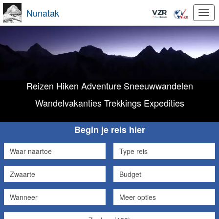
Nunatak
Togg
navi
Reizen Hiken Adventure Sneeuwwandelen
Wandelvakanties Trekkings Expedities
Hike, wandel, treks en
Begin je reis hier
expedities.
Waar naartoe
Type reis
Zwaarte
Budget
Wanneer
Meer opties