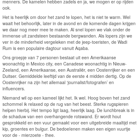
menners. De kamelen hebben zadels en ja, we mogen er op rijden
ook.
Het is heerlijk om door het zand te lopen, het is niet te warm. Wel
waait het behoorlijk, later in de avond en de komende dagen krijgen
we daar nog meer mee te maken. Al snel lopen we vlak onder de
immense uit zandsteen bestaande bergwanden. Als lopers zijn we
ver in de minderheid vergeleken met de jeep-toeristen, de Wadi
Rum is een populaire dagtour vanuit Aqaba.
Ons groepje van 7 personen bestaat uit een Amerikaanse
woonachtig in Mexico city, een Canadese woonachtig in Nieuw-
Zeeland, een Amerikaanse, een Australiër, een Oostenrijker en een
Duitser. Gemiddelde leeftijd van de eerste 4 midden dertig. Op de
Oostenrijker na zijn het allemaal ‘journalist/fotografen’ en
influencers.
Niemand wil op een kameel lijkt het. Ik wel. Hoog boven het zand
schommel ik relaxed op de rug van het beest. Sterke rugspieren
helpen hierbij. Het tempo ligt laag, heerlijk laag. De lunchbreak is in
de schaduw van een overhangende rotswand. Er wordt hout
gesprokkeld en een vuur gemaakt voor een uitgebreide maaltijd met
kip, groentes en bulgur. De bedoeïenen maken een eigen vuurtje
voor de - mierzoete - thee.